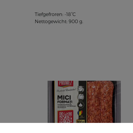
Tiefgefroren: -18°C
Nettogewicht: 900 g.