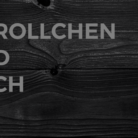
ROLLCHEN
D
CH