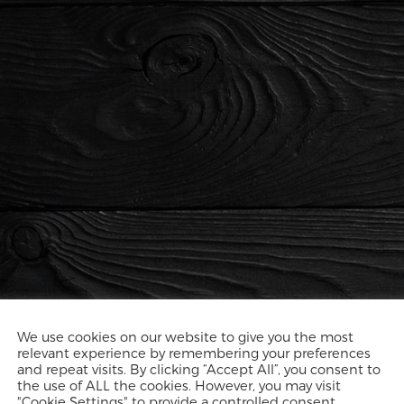
We use cookies on our website to give you the most
relevant experience by remembering your preferences
and repeat visits. By clicking “Accept All”, you consent to
the use of ALL the cookies. However, you may visit
"Cookie Settings" to provide a controlled consent.