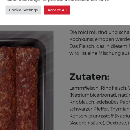
Cookie Settings
Accept All
Die mici mit rind und scha
Kochkunst erhoben werden,
Das Fleisch, das in diesem
wird, ist eine Mischung aus
Zutaten:
Lammfleisch, Rindfleisch, Wa
(Natriumbicarbonat), natür
Knoblauch, edelsüßes Papr
schwarzer Pfeffer, Thymian
Konservierungsstoff (Natri
(Ascorbinsäure), Dextrose, 