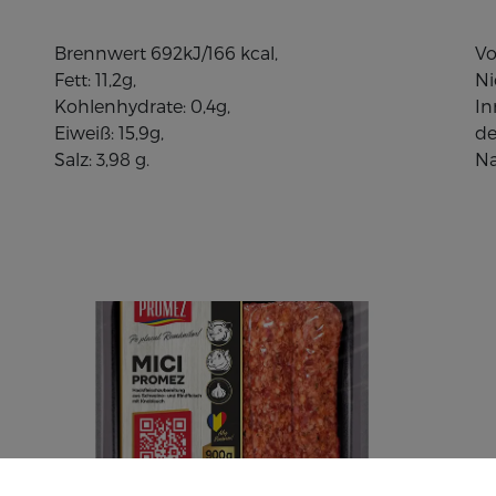
Brennwert 692kJ/166 kcal,
Vo
Fett: 11,2g,
Ni
Kohlenhydrate: 0,4g,
In
Eiweiß: 15,9g,
de
Salz: 3,98 g.
Na