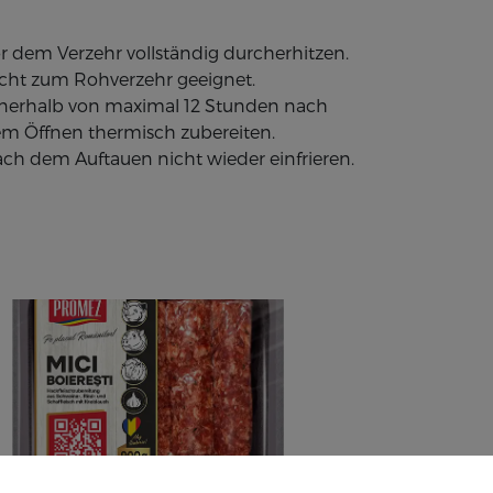
r dem Verzehr vollständig durcherhitzen.
cht zum Rohverzehr geeignet.
nerhalb von maximal 12 Stunden nach
m Öffnen thermisch zubereiten.
ch dem Auftauen nicht wieder einfrieren.